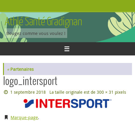
Passer
au
Athlé Santé Gradignan
contenu
Bougez comme vous voulez !
«
Partenaires
logo_intersport
1 septembre 2018
La taille originale est de
300 × 31
pixels
Marque-page
.